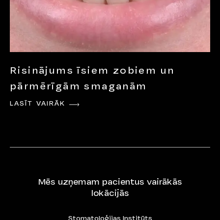
Risinājums īsiem zobiem un
pārmērīgām smaganām
LASĪT VAIRĀK
Mēs uzņemam pacientus vairākās
lokācijās
Stomatoloģijas Institūts