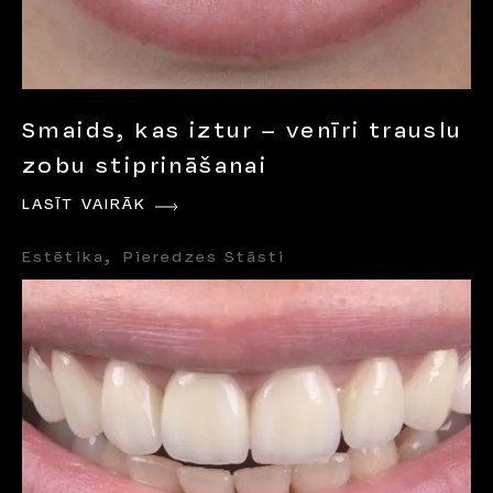
Smaids, kas iztur – venīri trauslu
zobu stiprināšanai
LASĪT VAIRĀK
Estētika
Pieredzes Stāsti