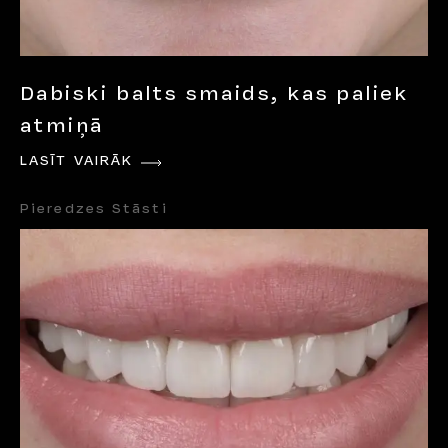
Dabiski balts smaids, kas paliek
atmiņā
LASĪT VAIRĀK
Pieredzes Stāsti